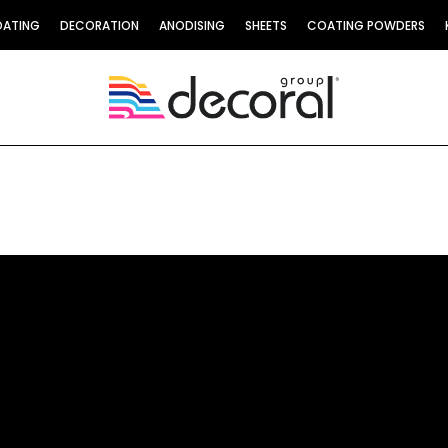
OATING
DECORATION
ANODISING
SHEETS
COATING POWDERS