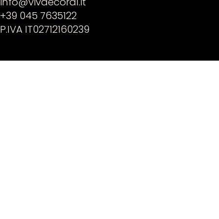
info@vivdecoral.it
+39 045 7635122
P.IVA IT02712160239