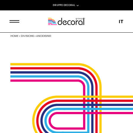
GRUPPO DECORAL
IT
HOME
»
DIVISIONS
»
ANODISING