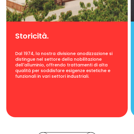
Storicità.
Dal 1974, la nostra divisione anodizzazione si
distingue nel settore della nobilitazione
dell'alluminio, offrendo trattamenti di alta
qualità per soddisfare esigenze estetiche e
funzionali in vari settori industriali.