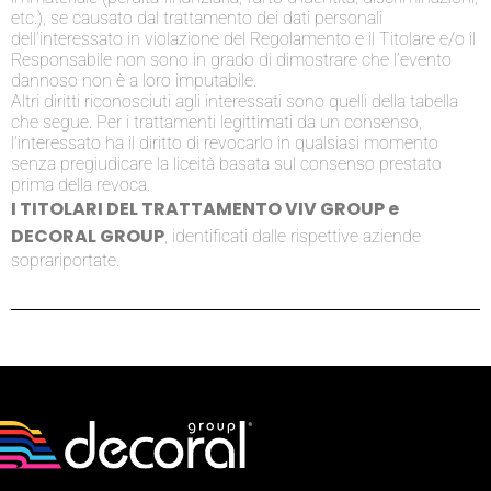
etc.), se causato dal trattamento dei dati personali
dell’interessato in violazione del Regolamento e il Titolare e/o il
Responsabile non sono in grado di dimostrare che l’evento
dannoso non è a loro imputabile.
Altri diritti riconosciuti agli interessati sono quelli della tabella
che segue. Per i trattamenti legittimati da un consenso,
l’interessato ha il diritto di revocarlo in qualsiasi momento
senza pregiudicare la liceità basata sul consenso prestato
prima della revoca.
I TITOLARI DEL TRATTAMENTO VIV GROUP e
DECORAL GROUP
, identificati dalle rispettive aziende
soprariportate.