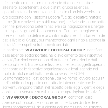
riferimento ad un insieme di aziende dislocate in Italia e
all’estero, appartenenti a due distinti gruppi aziendali,
specializzate nella produzione di beni in alluminio verniciato
®
e/o decorato con il sistema Decoral
, e delle relative materie
prime (film e polveri per sublimazione). Le Aziende, come sotto
definite, prevedono determinati livelli di integrazione e sinergie
tra i rispettivi gruppi di appartenenza. Per questa ragione si
ritiene opportuno definire una informativa per il trattamento dei
dati a livello di Gruppi, pur mantenendo ogni singola azienda la
titolarità dei rispettivi trattamenti dei dati.
VIV GROUP
DECORAL GROUP
In particolare,
e
, identificati
dalle aziende sottoriportate, nello svolgimento delle rispettive
attività/funzioni necessitano di trattare informazioni e dati
personali riferibili a persone fisiche, o riferite a soggetti operanti
per conto delle rispettive organizzazioni clienti, agendo nel
ruolo di Titolare del trattamento ai sensi del GDPR.
Le informazioni e i dati personali, da Voi forniti, ovvero acquisiti
nell’ambito del rapporto contrattuale intercorrente con le
scriventi, vengono trattati nel rispetto delle leggi vigenti e degli
obblighi di riservatezza cui si sono sempre ispirate le attività
VIV GROUP
DECORAL GROUP
di
e
, identificati dalle
aziende sottoriportate, nonchè nel rispetto dei diritti e delle
libertà fondamentali, della dignità dell’interessato, del rispetto