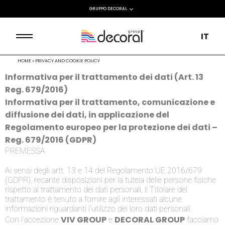
GRUPPO DECORAL
IT
HOME
»
PRIVACY AND COOKIE POLICY
Informativa per il trattamento dei dati (Art. 13
Reg. 679/2016)
Informativa per il trattamento, comunicazione e
diffusione dei dati, in applicazione del
Regolamento europeo per la protezione dei dati –
Reg. 679/2016 (GDPR)
PREMESSA
Ai sensi degli artt. 13 e 14 del Regolamento UE 2016/679
(GDPR), recante disposizioni per la tutela delle persone fisiche
rispetto al trattamento dei dati personali, il Titolare del
trattamento è tenuto a fornire agli interessati alcune
informazioni riguardanti l’utilizzo dei loro dati personali.
VIV GROUP
DECORAL GROUP
Con l’accezione
e
facciamo