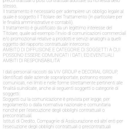
precontrattuali o post contrattuali adottate su richiesta dello
stesso.
Il trattamento è necessario per adempiere un obbligo legale al
quale è soggetto il Titolare del Trattamento (in particolare per
le finalità amministrative e contabili).
Il trattamento è giustificato da un legittimo interesse del
Titolare, quale ad esempio l’invio di comunicazioni commerciali
e/o promozionali relative a prodotti e servizi analoghi a quelli
oggetto del rapporto contrattuale intercorso
AMBITO DI DIFFUSIONE E CATEGORIE DI SOGGETTI A CUI
POSSONO ESSERE COMUNICATI I DATI, ED EVENTUALI
AMBITI DI RESPONSABILITA’
I dati personali raccolti da VIV GROUP e DECORAL GROUP,
identificati dalle aziende soprariportate, potranno essere
comunicati, nei limiti e nelle forme strettamente pertinenti alle
finalità suindicate, anche ai seguenti soggetti o categorie di
soggetti:
Soggetti cui la comunicazione è prevista per legge, per
regolamento o dalla normativa nazionale e comunitaria
nonché per l’esecuzione degli obblighi contrattuali o
precontrattuali.
Istituti di Credito, Compagnie di Assicurazione ed altri enti per
l’esecuzione degli obblighi contrattuali o precontrattuali