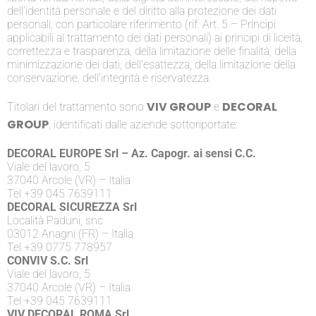
dell’identità personale e del diritto alla protezione dei dati
personali, con particolare riferimento (rif. Art. 5 – Principi
applicabili al trattamento dei dati personali) ai principi di liceità,
correttezza e trasparenza, della limitazione delle finalità, della
minimizzazione dei dati, dell’esattezza, della limitazione della
conservazione, dell’integrità e riservatezza.
VIV GROUP
DECORAL
Titolari del trattamento sono
e
GROUP
, identificati dalle aziende sottoriportate:
DECORAL EUROPE Srl – Az. Capogr. ai sensi C.C.
Viale del lavoro, 5
37040 Arcole (VR) – Italia
Tel +39 045 7639111
DECORAL SICUREZZA Srl
Località Paduni, snc
03012 Anagni (FR) – Italia
Tel +39 0775 778957
CONVIV S.C. Srl
Viale del lavoro, 5
37040 Arcole (VR) – Italia
Tel +39 045 7639111
VIV DECORAL ROMA Srl