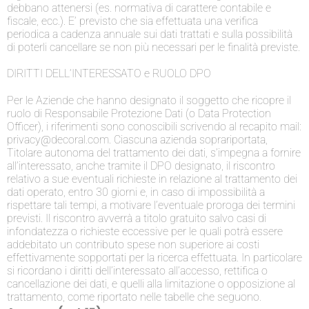
debbano attenersi (es. normativa di carattere contabile e
fiscale, ecc.). E’ previsto che sia effettuata una verifica
periodica a cadenza annuale sui dati trattati e sulla possibilità
di poterli cancellare se non più necessari per le finalità previste.
DIRITTI DELL’INTERESSATO e RUOLO DPO
Per le Aziende che hanno designato il soggetto che ricopre il
ruolo di Responsabile Protezione Dati (o Data Protection
Officer), i riferimenti sono conoscibili scrivendo al recapito mail:
privacy@decoral.com. Ciascuna azienda soprariportata,
Titolare autonoma del trattamento dei dati, s’impegna a fornire
all’interessato, anche tramite il DPO designato, il riscontro
relativo a sue eventuali richieste in relazione al trattamento dei
dati operato, entro 30 giorni e, in caso di impossibilità a
rispettare tali tempi, a motivare l’eventuale proroga dei termini
previsti. Il riscontro avverrà a titolo gratuito salvo casi di
infondatezza o richieste eccessive per le quali potrà essere
addebitato un contributo spese non superiore ai costi
effettivamente sopportati per la ricerca effettuata. In particolare
si ricordano i diritti dell’interessato all’accesso, rettifica o
cancellazione dei dati, e quelli alla limitazione o opposizione al
trattamento, come riportato nelle tabelle che seguono.