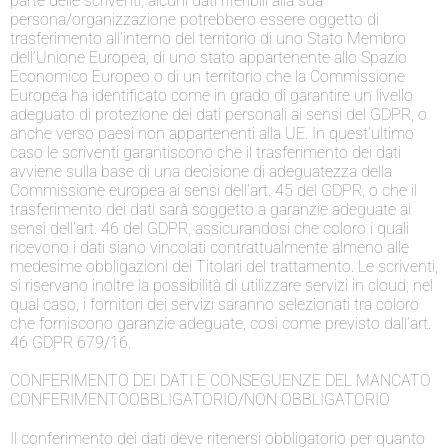
parte delle scriventi, alcuni dati riferibili alla sua
persona/organizzazione potrebbero essere oggetto di
trasferimento all’interno del territorio di uno Stato Membro
dell’Unione Europea, di uno stato appartenente allo Spazio
Economico Europeo o di un territorio che la Commissione
Europea ha identificato come in grado di garantire un livello
adeguato di protezione dei dati personali ai sensi del GDPR, o
anche verso paesi non appartenenti alla UE. In quest’ultimo
caso le scriventi garantiscono che il trasferimento dei dati
avviene sulla base di una decisione di adeguatezza della
Commissione europea ai sensi dell’art. 45 del GDPR, o che il
trasferimento dei dati sarà soggetto a garanzie adeguate ai
sensi dell’art. 46 del GDPR, assicurandosi che coloro i quali
ricevono i dati siano vincolati contrattualmente almeno alle
medesime obbligazioni dei Titolari del trattamento. Le scriventi,
si riservano inoltre la possibilità di utilizzare servizi in cloud; nel
qual caso, i fornitori dei servizi saranno selezionati tra coloro
che forniscono garanzie adeguate, così come previsto dall’art.
46 GDPR 679/16.
CONFERIMENTO DEI DATI E CONSEGUENZE DEL MANCATO
CONFERIMENTOOBBLIGATORIO/NON OBBLIGATORIO
Il conferimento dei dati deve ritenersi obbligatorio per quanto