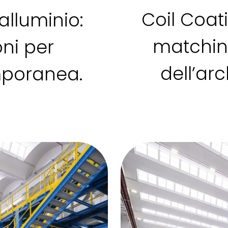
Coil Coat
alluminio:
matching
oni per
dell’arc
mporanea.