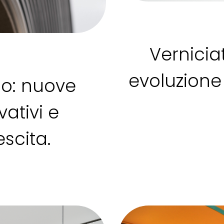
Vernici
evoluzione 
io: nuove
vativi e
escita.