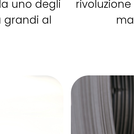
lla uno degli
rivoluzione
ù grandi al
mat