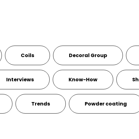
Coils
Decoral Group
Interviews
Know-How
Sh
Trends
Powder coating