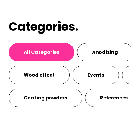
Categories.
All Categories
Anodising
Wood effect
Events
Coating powders
References