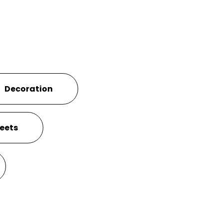
Decoration
eets