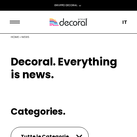
GRUPPO DECORAL
IT
HOME
»
NEWS
Decoral. Everything
is news.
Categories.