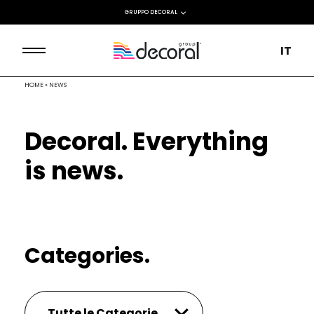
GRUPPO DECORAL
IT
HOME
»
NEWS
Decoral. Everything
is news.
Categories.