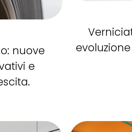
Vernici
evoluzione 
io: nuove
vativi e
escita.