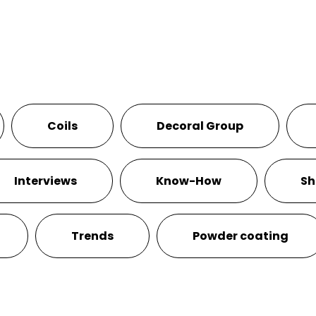
Coils
Decoral Group
Interviews
Know-How
Sh
Trends
Powder coating