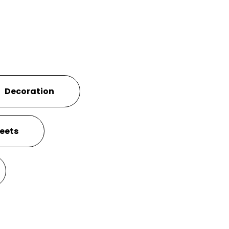
Decoration
eets