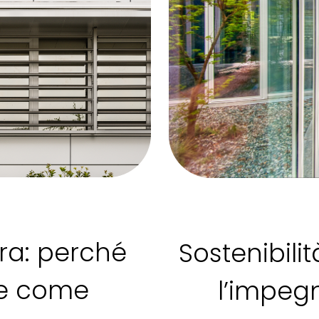
ura: perché
Sostenibilit
 e come
l’impeg