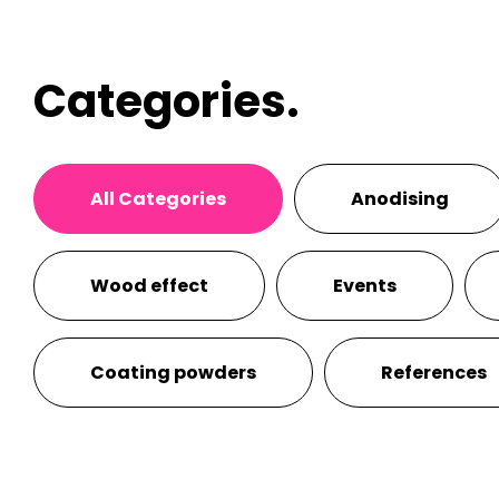
Categories.
All Categories
Anodising
Wood effect
Events
Coating powders
References