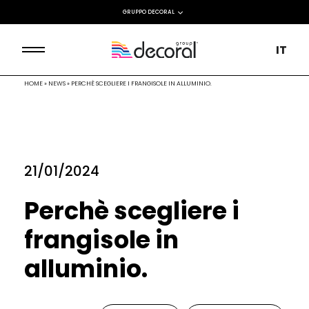
GRUPPO DECORAL
IT
HOME
»
NEWS
»
PERCHÈ SCEGLIERE I FRANGISOLE IN ALLUMINIO.
21/01/2024
Perchè scegliere i
frangisole in
alluminio.