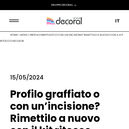
GRUPPO DECORAL
IT
HOME
»
NEWS
»
PROFILO GRAFFIATO O CON UN’INCISIONE? RIMETTILO A NUOVO CON IL KIT
RITOCCO GICOLOR.
15/05/2024
Profilo graffiato o
con un’incisione?
Rimettilo a nuovo