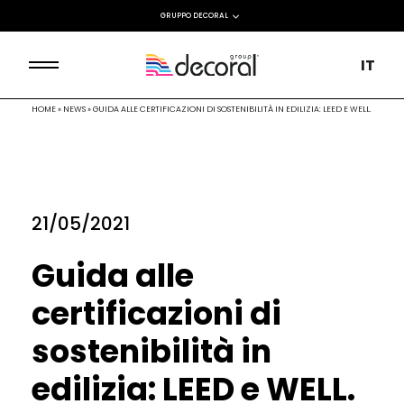
GRUPPO DECORAL
IT
HOME
»
NEWS
»
GUIDA ALLE CERTIFICAZIONI DI SOSTENIBILITÀ IN EDILIZIA: LEED E WELL.
21/05/2021
Guida alle
certificazioni di
sostenibilità in
edilizia: LEED e WELL.