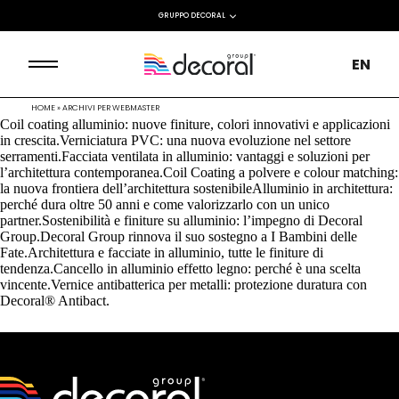
GRUPPO DECORAL
EN
HOME
»
ARCHIVI PER WEBMASTER
Coil coating alluminio: nuove finiture, colori innovativi e applicazioni
in crescita.Verniciatura PVC: una nuova evoluzione nel settore
serramenti.Facciata ventilata in alluminio: vantaggi e soluzioni per
l’architettura contemporanea.Coil Coating a polvere e colour matching:
la nuova frontiera dell’architettura sostenibileAlluminio in architettura:
perché dura oltre 50 anni e come valorizzarlo con un unico
partner.Sostenibilità e finiture su alluminio: l’impegno di Decoral
Group.Decoral Group rinnova il suo sostegno a I Bambini delle
Fate.Architettura e facciate in alluminio, tutte le finiture di
tendenza.Cancello in alluminio effetto legno: perché è una scelta
vincente.Vernice antibatterica per metalli: protezione duratura con
Decoral® Antibact.