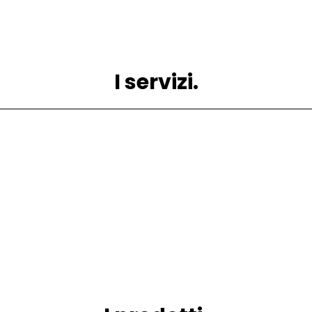
I servizi.
Verniciatura.
Anodizzazione.
Decorazione.