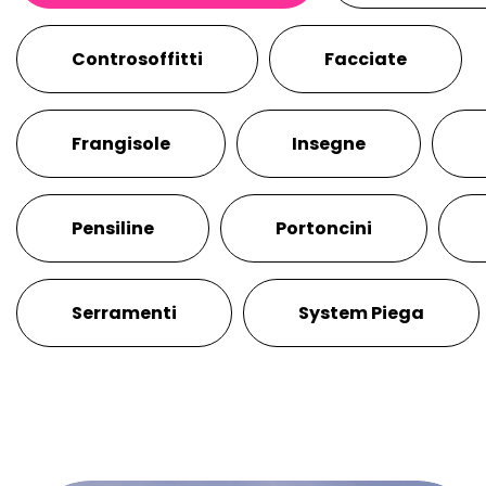
Controsoffitti
Facciate
Frangisole
Insegne
Pensiline
Portoncini
Serramenti
System Piega