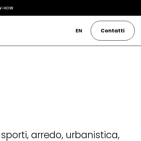
W-HOW
EN
Contatti
asporti, arredo, urbanistica,