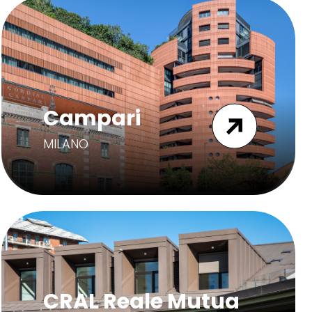
Campari
MILANO
CRAL Reale Mutua