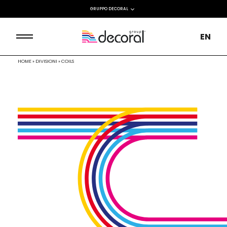
GRUPPO DECORAL
EN
HOME
»
DIVISIONI
»
COILS