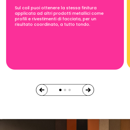
Sul coil puoi ottenere la stessa finitura
applicata ad altri prodotti metallici come
profili e rivestimenti di facciata, per un
risultato coordinato, a tutto tondo.