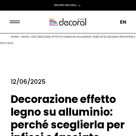
GRUPPO DECORAL
EN
HOME
»
NEWS
»
DECORAZIONE EFFETTO LEGNO SU ALLUMINIO: PERCHÉ SCEGLIERLA PER INFISSI E
FACCIATE.
12/06/2025
Decorazione effetto
legno su alluminio:
perché sceglierla per