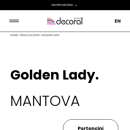
GRUPPO DECORAL
EN
HOME
»
REALIZZAZIONI
»
GOLDEN LADY
Golden Lady.
MANTOVA
Portoncini