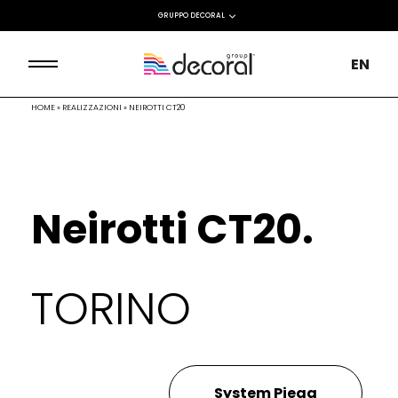
GRUPPO DECORAL
EN
HOME
»
REALIZZAZIONI
»
NEIROTTI CT20
Neirotti CT20.
TORINO
System Piega