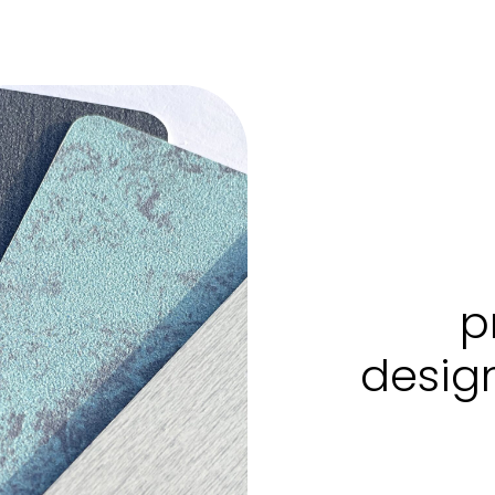
p
design