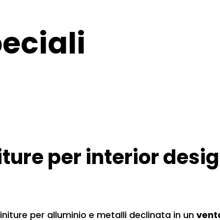
peciali
iture per interior des
 finiture per alluminio e metalli declinata in un
venta