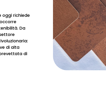
e oggi richiede
 occorre
nibilità. Da
settore
ivoluzionaria:
ve di alta
 brevettata di