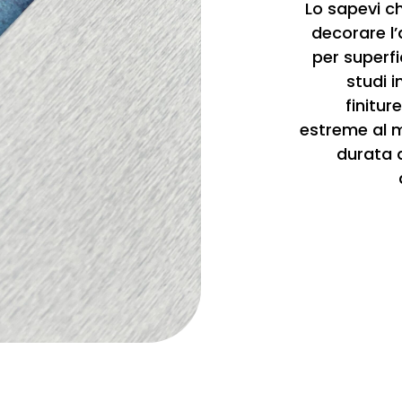
Lo sapevi ch
decorare l’
per superfi
studi i
finitur
estreme al m
durata d