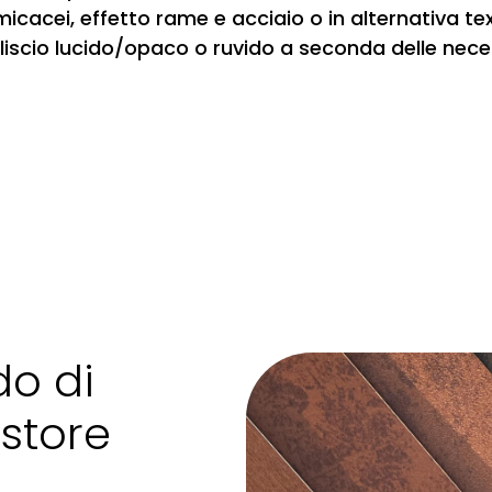
icacei, effetto rame e acciaio o in alternativa t
e liscio lucido/opaco o ruvido a seconda delle nece
do di
store