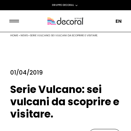
GRUPPO DECORAL
EN
HOME
»
NEWS
»
SERIE VULCANO: SEI VULCANI DA SCOPRIRE E VISITARE.
01/04/2019
Serie Vulcano: sei
vulcani da scoprire e
visitare.