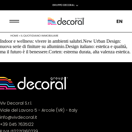
GRUPPO DECORAL
EN
HOME
»
IL QUOTIDIANO IMMOBILIARE
Indoor e wellness: vivere in ambienti salubri.New Urban Design:
nuova serie di finiture su alluminio.Design italiano: estetica e qualità,
ma il futuro è il benessere.Corten: estrema durata, alta valenza estetica.
Viv Decoral S.r.l.
Viale del Lavoro 5 - Arcole (VR) - Italy
info@vivdecoral.it
+39 045 7635122
P.IVA IT02712160239